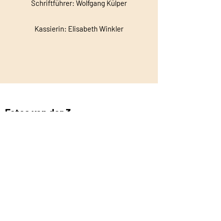
Schriftführer: Wolfgang Külper
Kassierin: Elisabeth Winkler
Fotos von der 3.
Generalversammlung am 28.
Oktober 2023